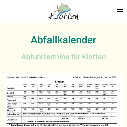
Zum Hauptinhalt springen
Abfallkalender
Abfuhrtermine für Klotten